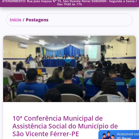
ATENDIMENTO: Rua João Inojosa N° 15, São Vicente Férrer 55860000 - Segunda a Sexta /
Das 7h30 às 17h
Início
/
Postagens
10ª Conferência Municipal de
Assistência Social do Município de
São Vicente Férrer-PE