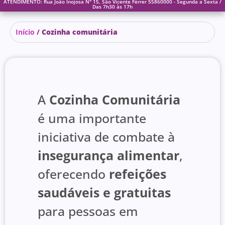
ATENDIMENTO: Rua João Inojosa N° 15, São Vicente Férrer 55860000 - Segunda a Sexta /
Das 7h30 às 17h
Início
/
Cozinha comunitária
A
Cozinha Comunitária
é uma importante
iniciativa de combate à
insegurança alimentar
,
oferecendo
refeições
saudáveis e gratuitas
para pessoas em