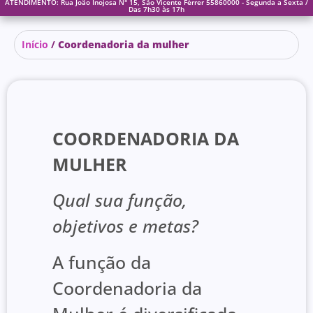
ATENDIMENTO: Rua João Inojosa N° 15, São Vicente Férrer 55860000 - Segunda a Sexta /
Das 7h30 às 17h
Início
/
Coordenadoria da mulher
COORDENADORIA DA
MULHER
Qual sua função,
objetivos e metas?
A função da
Coordenadoria da